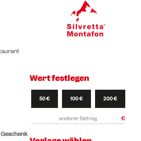
taurant
Wert festlegen
50 €
100 €
200 €
€
n Geschenk
Vorlage wählen