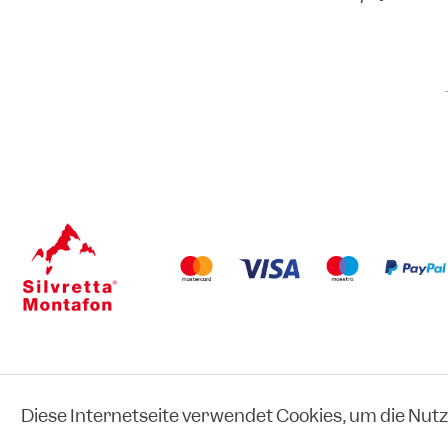
Diese Internetseite verwendet Cookies, um die Nut
eCommerce-System by