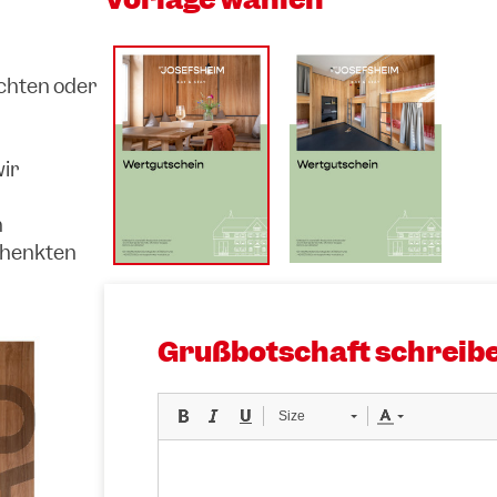
chten oder
ir
h
chenkten
Grußbotschaft schreib
Size