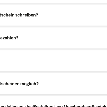
tkarte oder per Sofort-Überweisung.
tschein schreiben?
selbst aus oder versende ihn per Mail.
bezahlen?
utscheinen möglich?
tta Montafon
ontafon Intersport
ten fallen bei der Bestellung von Merchandise-Produk