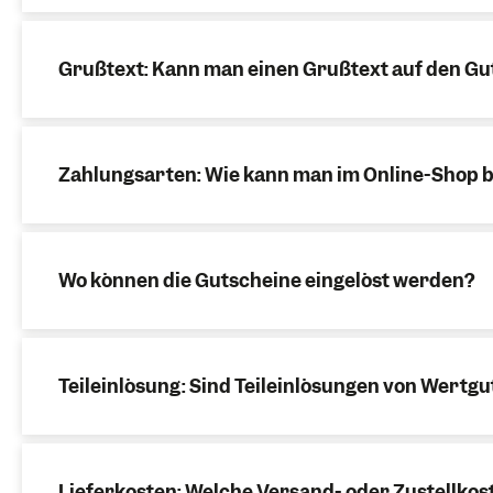
Suche dir eine Gutscheinvorlage aus.
Hinterlasse einen individuellen Grußtext.
Zahle sicher und einfach mit Paypal, Kredi
Grußtext: Kann man einen Grußtext auf den Gu
Drucke dir Deinen Gutschein einfach direkt 
Zahlungsarten: Wie kann man im Online-Shop 
Wo können die Gutscheine eingelöst werden?
Teileinlösung: Sind Teileinlösungen von Wertg
Direkt an der Bergbahnkassa
In allen geöffneten Restaurants der Silvre
In allen geöffneten Filialen des Silvretta M
Lieferkosten: Welche Versand- oder Zustellkos