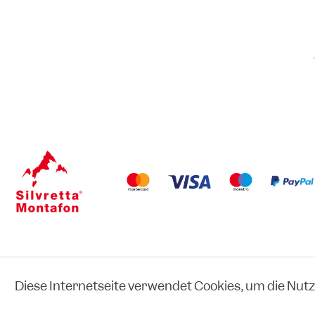
Recyclingfähigkeit
Abfallentstehung in der Anlieferung
Bew
Diese Internetseite verwendet Cookies, um die Nut
eCommerce-System by