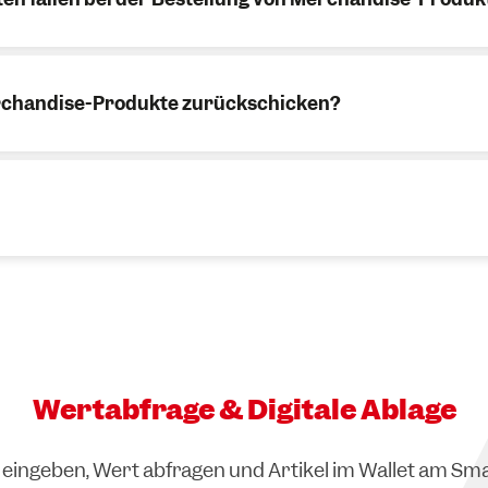
Chalets in Gaschurn
Lieferkosten an, in Deutschland €8,00. Bei einer Vers
rchandise-Produkte zurückschicken?
chweiz berechnen wir €15,00.
rial:
Wertabfrage & Digitale Ablage
eingeben, Wert abfragen und Artikel im Wallet am Sm